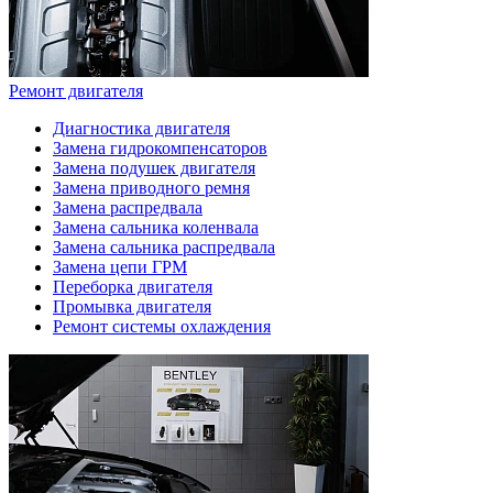
Ремонт двигателя
Диагностика двигателя
Замена гидрокомпенсаторов
Замена подушек двигателя
Замена приводного ремня
Замена распредвала
Замена сальника коленвала
Замена сальника распредвала
Замена цепи ГРМ
Переборка двигателя
Промывка двигателя
Ремонт системы охлаждения