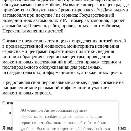
обслуживаемого автомобиля; Название дилерского центра, где
приобретен / обслуживался / ремонтировался а/м; Дата выдачи
автомобиля при покупке / из сервиса; Государственный
номерной знак автомобиля; VIN –номер автомобиля; Пробег
автомобиля; Перечень работ, проведенных с автомобилем;
Перечень замененных деталей.
Согласие предоставляется в целях определения потребностей
в производственной мощности, мониторинга исполнения
сервисными центрами гарантийной политики; ведения
истории обращения в сервисные центры; проведения
маркетинговых исследований в области продаж, сервиса и
послепродажного обслуживания; для рекламных,
исследовательских, информационных, а также иных целей.
Предоставляя свои персональные данные, я даю согласие на
направление мне рекламной информации и участие в
маркетинговых опросах.
Согласие предоставляется:
АО «Авилон Автомобильная группа»
АО «Авилон АГ», адрес: 109316, г. Москва,
обрабатывает cookies с целью персонализации
Волгоградский пр., д.43, корп.3
сервисов и чтобы пользоваться веб-сайтом было
Я выражаю согласие на передачу моих персональных данных:
удобнее. Вы можете запретить обработку сookies в