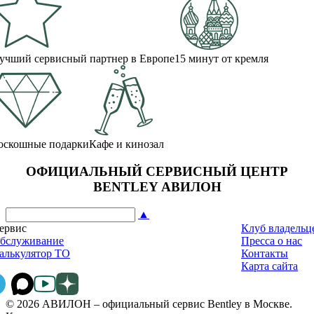
учший сервисный партнер в Европе
15 минут от кремля
оскошные подарки
Кафе и кинозал
ОФИЦИАЛЬНЫЙ СЕРВИСНЫЙ ЦЕНТР
BENTLEY АВИЛОН
▲
ервис
Клуб владельц
бслуживание
Пресса о нас
алькулятор ТО
Контакты
Карта сайта
© 2026 АВИЛОН – официальный сервис Bentley в Москве.