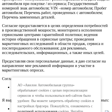
автомобиля при покупке / из сервиса; Государственный
номерной знак автомобиля; VIN –номер автомобиля; Пробег
автомобиля; Перечень работ, проведенных с автомобилем;
Перечень замененных деталей.
Согласие предоставляется в целях определения потребностей
в производственной мощности, мониторинга исполнения
сервисными центрами гарантийной политики; ведения
истории обращения в сервисные центры; проведения
маркетинговых исследований в области продаж, сервиса и
послепродажного обслуживания; для рекламных,
исследовательских, информационных, а также иных целей.
Предоставляя свои персональные данные, я даю согласие на
направление мне рекламной информации и участие в
маркетинговых опросах.
Согласие предоставляется:
АО «Авилон Автомобильная группа»
АО «Авилон АГ», адрес: 109316, г. Москва,
обрабатывает cookies с целью персонализации
Волгоградский пр., д.43, корп.3
сервисов и чтобы пользоваться веб-сайтом было
Я выражаю согласие на передачу моих персональных данных:
удобнее. Вы можете запретить обработку сookies в
настройках браузера. Пожалуйста, ознакомьтесь с
АО «АкитА», адрес: 109316, г. Москва, просп.
политикой использования
cookies. Читайте