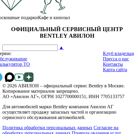
оскошные подарки
Кафе и кинозал
ОФИЦИАЛЬНЫЙ СЕРВИСНЫЙ ЦЕНТР
BENTLEY АВИЛОН
▲
ервис
Клуб владельц
бслуживание
Пресса о нас
алькулятор ТО
Контакты
Карта сайта
© 2026 АВИЛОН – официальный сервис Bentley в Москве.
Копирование материалов запрещено.
АО «Авилон АГ», ОГРН 1027700000151, ИНН 7705133757
Для автомобилей марки Bentley компания Авилон АГ
осуществляет продажу запасных частей и организацию
сервисного обслуживания автомобилей.
Политика обработки персональных данных
Соглаcие на
обработку персональных данных
Правила оказания услуг