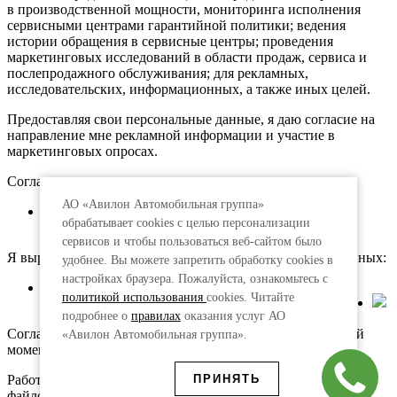
в производственной мощности, мониторинга исполнения
сервисными центрами гарантийной политики; ведения
истории обращения в сервисные центры; проведения
маркетинговых исследований в области продаж, сервиса и
послепродажного обслуживания; для рекламных,
исследовательских, информационных, а также иных целей.
Предоставляя свои персональные данные, я даю согласие на
направление мне рекламной информации и участие в
маркетинговых опросах.
Согласие предоставляется:
АО «Авилон Автомобильная группа»
АО «Авилон АГ», адрес: 109316, г. Москва,
обрабатывает cookies с целью персонализации
Волгоградский пр., д.43, корп.3
сервисов и чтобы пользоваться веб-сайтом было
Я выражаю согласие на передачу моих персональных данных:
удобнее. Вы можете запретить обработку сookies в
настройках браузера. Пожалуйста, ознакомьтесь с
АО «АкитА», адрес: 109316, г. Москва, просп.
политикой использования
cookies. Читайте
Волгоградский, д. 43, корп. 3
подробнее о
правилах
оказания услуг АО
Согласие действует 75 лет и может быть отозвано в любой
«Авилон Автомобильная группа».
момент на основании письменного заявления.
ПРИНЯТЬ
Работая с сайтом, вы принимаете условия использования
файлов cookies.