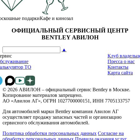
оскошные подарки
Кафе и кинозал
ОФИЦИАЛЬНЫЙ СЕРВИСНЫЙ ЦЕНТР
BENTLEY АВИЛОН
▲
ервис
Клуб владельц
бслуживание
Пресса о нас
алькулятор ТО
Контакты
Карта сайта
© 2026 АВИЛОН – официальный сервис Bentley в Москве.
Копирование материалов запрещено.
АО «Авилон АГ», ОГРН 1027700000151, ИНН 7705133757
Для автомобилей марки Bentley компания Авилон АГ
осуществляет продажу запасных частей и организацию
сервисного обслуживания автомобилей.
Политика обработки персональных данных
Соглаcие на
обработку персональных данных
Правила оказания услуг