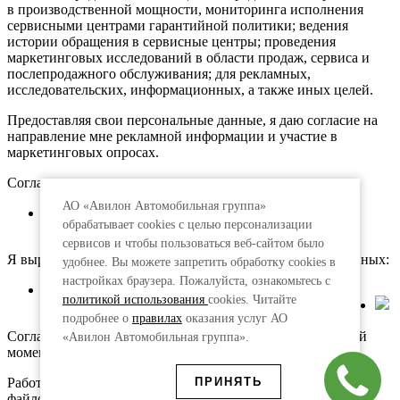
в производственной мощности, мониторинга исполнения
сервисными центрами гарантийной политики; ведения
истории обращения в сервисные центры; проведения
маркетинговых исследований в области продаж, сервиса и
послепродажного обслуживания; для рекламных,
исследовательских, информационных, а также иных целей.
Предоставляя свои персональные данные, я даю согласие на
направление мне рекламной информации и участие в
маркетинговых опросах.
Согласие предоставляется:
АО «Авилон Автомобильная группа»
АО «Авилон АГ», адрес: 109316, г. Москва,
обрабатывает cookies с целью персонализации
Волгоградский пр., д.43, корп.3
сервисов и чтобы пользоваться веб-сайтом было
Я выражаю согласие на передачу моих персональных данных:
удобнее. Вы можете запретить обработку сookies в
настройках браузера. Пожалуйста, ознакомьтесь с
АО «АкитА», адрес: 109316, г. Москва, просп.
политикой использования
cookies. Читайте
Волгоградский, д. 43, корп. 3
подробнее о
правилах
оказания услуг АО
Согласие действует 75 лет и может быть отозвано в любой
«Авилон Автомобильная группа».
момент на основании письменного заявления.
ПРИНЯТЬ
Работая с сайтом, вы принимаете условия использования
файлов cookies.