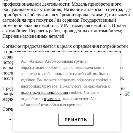
профессиональной деятельности; Модель приобретенного;
обслуживаемого автомобиля; Название дилерского центра, где
приобретен / обслуживался / ремонтировался а/м; Дата выдачи
автомобиля при покупке / из сервиса; Государственный
номерной знак автомобиля; VIN –номер автомобиля; Пробег
автомобиля; Перечень работ, проведенных с автомобилем;
Перечень замененных деталей.
Согласие предоставляется в целях определения потребностей
в производственной мощности, мониторинга исполнения
сервисными центрами гарантийной политики; ведения
АО «Авилон Автомобильная группа»
истории обращения в сервисные центры; проведения
маркетинговых исследований в области продаж, сервиса и
обрабатывает cookies с целью персонализации
послепродажного обслуживания; для рекламных,
сервисов и чтобы пользоваться веб-сайтом было
исследовательских, информационных, а также иных целей.
удобнее. Вы можете запретить обработку сookies в
настройках браузера. Пожалуйста, ознакомьтесь с
Предоставляя свои персональные данные, я даю согласие на
политикой использования
cookies. Читайте
направление мне рекламной информации и участие в
маркетинговых опросах.
подробнее о
правилах
оказания услуг АО
«Авилон Автомобильная группа».
Согласие предоставляется:
АО «Авилон АГ», адрес: 109316, г. Москва,
ПРИНЯТЬ
Волгоградский пр., д.43, корп.3