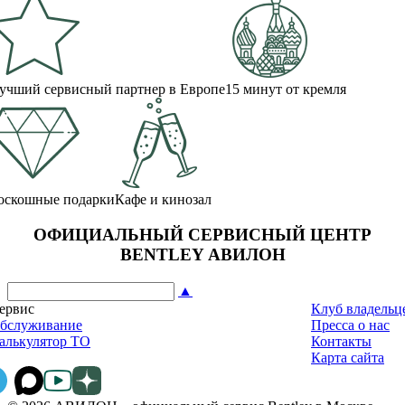
учший сервисный партнер в Европе
15 минут от кремля
оскошные подарки
Кафе и кинозал
ОФИЦИАЛЬНЫЙ СЕРВИСНЫЙ ЦЕНТР
BENTLEY АВИЛОН
▲
ервис
Клуб владельц
бслуживание
Пресса о нас
алькулятор ТО
Контакты
Карта сайта