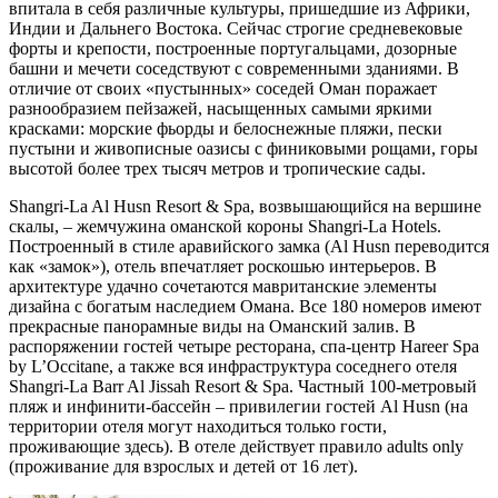
впитала в себя различные культуры, пришедшие из Африки,
Индии и Дальнего Востока. Сейчас строгие средневековые
форты и крепости, построенные португальцами, дозорные
башни и мечети соседствуют с современными зданиями. В
отличие от своих «пустынных» соседей Оман поражает
разнообразием пейзажей, насыщенных самыми яркими
красками: морские фьорды и белоснежные пляжи, пески
пустыни и живописные оазисы с финиковыми рощами, горы
высотой более трех тысяч метров и тропические сады.
Shangri-La Al Husn Resort & Spa, возвышающийся на вершине
скалы, – жемчужина оманской короны Shangri-La Hotels.
Построенный в стиле аравийского замка (Al Husn переводится
как «замок»), отель впечатляет роскошью интерьеров. В
архитектуре удачно сочетаются мавританские элементы
дизайна с богатым наследием Омана. Все 180 номеров имеют
прекрасные панорамные виды на Оманский залив. В
распоряжении гостей четыре ресторана, спа-центр Hareer Spa
by L’Occitane, а также вся инфраструктура соседнего отеля
Shangri-La Barr Al Jissah Resort & Spa. Частный 100-метровый
пляж и инфинити-бассейн – привилегии гостей Al Husn (на
территории отеля могут находиться только гости,
проживающие здесь). В отеле действует правило adults only
(проживание для взрослых и детей от 16 лет).