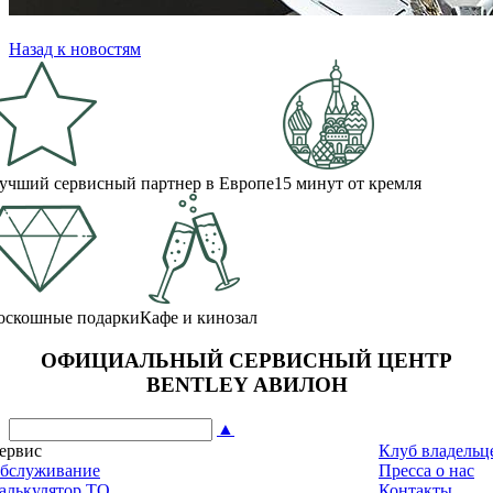
Назад к новостям
учший сервисный партнер в Европе
15 минут от кремля
оскошные подарки
Кафе и кинозал
ОФИЦИАЛЬНЫЙ СЕРВИСНЫЙ ЦЕНТР
BENTLEY АВИЛОН
▲
ервис
Клуб владельц
бслуживание
Пресса о нас
алькулятор ТО
Контакты