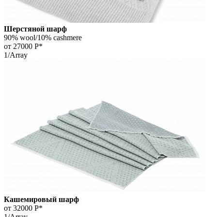
Шерстяной шарф
90% wool/10% cashmere
от 27000
Р*
1/Array
Кашемировый шарф
от 32000
Р*
1/Array