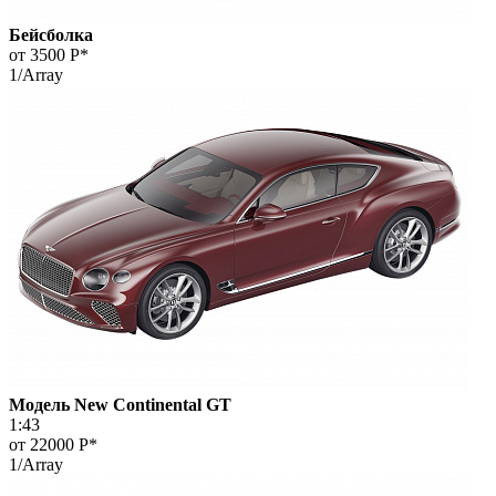
Бейсболка
от 3500
Р*
1/Array
Модель New Continental GT
1:43
от 22000
Р*
1/Array