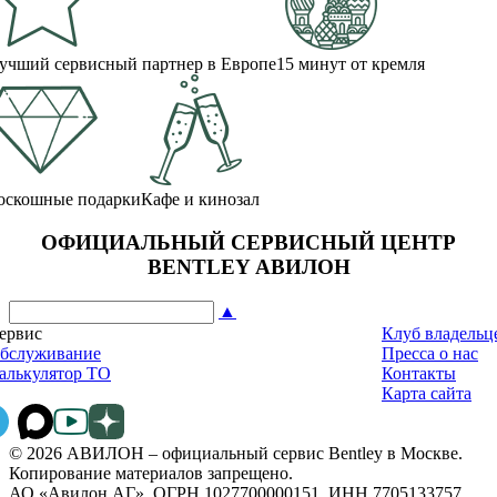
учший сервисный партнер в Европе
15 минут от кремля
оскошные подарки
Кафе и кинозал
ОФИЦИАЛЬНЫЙ СЕРВИСНЫЙ ЦЕНТР
BENTLEY АВИЛОН
▲
ервис
Клуб владельц
бслуживание
Пресса о нас
алькулятор ТО
Контакты
Карта сайта
© 2026 АВИЛОН – официальный сервис Bentley в Москве.
Копирование материалов запрещено.
АО «Авилон АГ», ОГРН 1027700000151, ИНН 7705133757