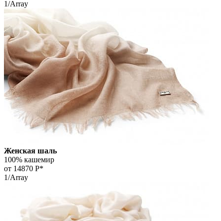
1/Array
Женская шаль
100% кашемир
от 14870
Р*
1/Array