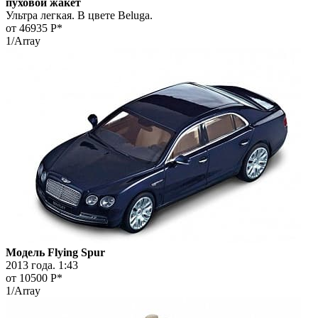
пуховой жакет
Ультра легкая. В цвете Beluga.
от 46935
Р*
1/Array
Модель Flying Spur
2013 года. 1:43
от 10500
Р*
1/Array