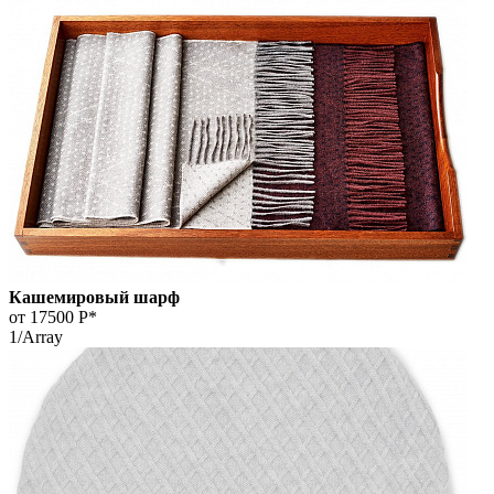
Кашемировый шарф
от 17500
Р*
1/Array