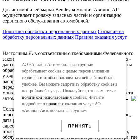
Для автомобилей марки Bentley компания Авилон АГ
осуществляет продажу запасных частей и организацию
сервисного обслуживания автомобилей.
Политика обработки персональных данных
Соглаcие на
обработку персональных данных
Правила оказания услуг
Настоящим Я, в соответствии с требованиями Федерального
закона от 27.07.2006 г. №152-ФЗ «О персональных данных»
даю свое согласие лично, своей волей и в своем интересе на
АО «Авилон Автомобильная группа»
обработку (сбор, систематизацию, накопление, хранение,
обрабатывает cookies с целью персонализации
уточнение (обновление, изменение), использование,
сервисов и чтобы пользоваться веб-сайтом было
распространение, передачу (включая трансграничную
удобнее. Вы можете запретить обработку сookies в
передачу), обезличивание, блокирование и уничтожение)
настройках браузера. Пожалуйста, ознакомьтесь с
моих персональных данных, в т.ч. с использованием средств
политикой использования
cookies. Читайте
автоматизации.
подробнее о
правилах
оказания услуг АО
Согласие предоставляется в отношении следующих
«Авилон Автомобильная группа».
персональных данных: Фамилия, имя, отчество, Год, месяц,
дата рождения; Пол; Контактные телефоны; Контактный
адрес; Контактный email; адрес; Сведения о
ПРИНЯТЬ
профессиональной деятельности; Модель приобретенного;
обслуживаемого автомобиля; Название дилерского центра, где