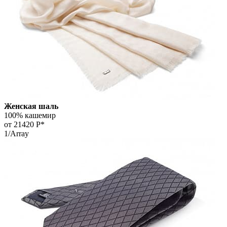
Женская шаль
100% кашемир
от 21420
Р*
1/Array