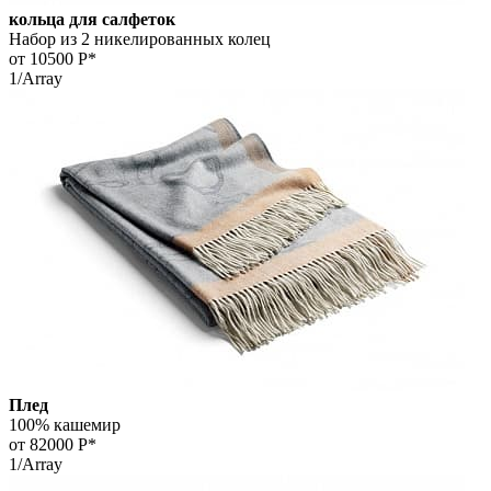
кольца для салфеток
Набор из 2 никелированных колец
от 10500
Р*
1/Array
Плед
100% кашемир
от 82000
Р*
1/Array