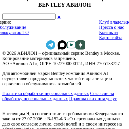
BENTLEY АВИЛОН
▲
ервис
Клуб владельц
бслуживание
Пресса о нас
алькулятор ТО
Контакты
Карта сайта
© 2026 АВИЛОН – официальный сервис Bentley в Москве.
Копирование материалов запрещено.
АО «Авилон АГ», ОГРН 1027700000151, ИНН 7705133757
Для автомобилей марки Bentley компания Авилон АГ
осуществляет продажу запасных частей и организацию
сервисного обслуживания автомобилей.
Политика обработки персональных данных
Соглаcие на
обработку персональных данных
Правила оказания услуг
Настоящим Я, в соответствии с требованиями Федерального
закона от 27.07.2006 г. №152-ФЗ «О персональных данных»
даю свое согласие лично, своей волей и в своем интересе на