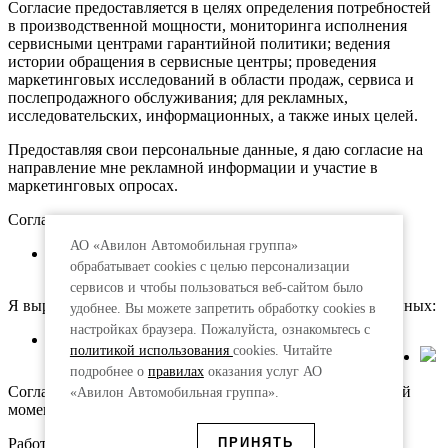
Согласие предоставляется в целях определения потребностей
в производственной мощности, мониторинга исполнения
сервисными центрами гарантийной политики; ведения
истории обращения в сервисные центры; проведения
маркетинговых исследований в области продаж, сервиса и
послепродажного обслуживания; для рекламных,
исследовательских, информационных, а также иных целей.
Предоставляя свои персональные данные, я даю согласие на
направление мне рекламной информации и участие в
маркетинговых опросах.
Согласие предоставляется:
АО «Авилон Автомобильная группа»
АО «Авилон АГ», адрес: 109316, г. Москва,
обрабатывает cookies с целью персонализации
Волгоградский пр., д.43, корп.3
сервисов и чтобы пользоваться веб-сайтом было
Я выражаю согласие на передачу моих персональных данных:
удобнее. Вы можете запретить обработку сookies в
настройках браузера. Пожалуйста, ознакомьтесь с
АО «АкитА», адрес: 109316, г. Москва, просп.
политикой использования
cookies. Читайте
Волгоградский, д. 43, корп. 3
подробнее о
правилах
оказания услуг АО
Согласие действует 75 лет и может быть отозвано в любой
«Авилон Автомобильная группа».
момент на основании письменного заявления.
Работая с сайтом, вы принимаете условия использования
ПРИНЯТЬ